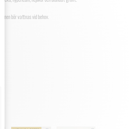
klocka, hypericum, nejlikor och blandat grönt.
ionen bör vattnas vid behov.