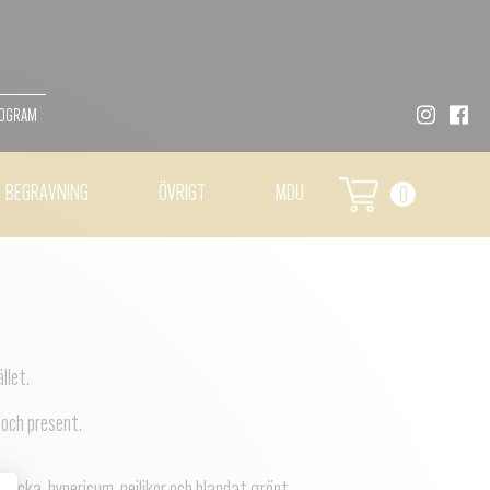
MOGRAM
BEGRAVNING
ÖVRIGT
MDU
0
llet.
och present.