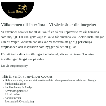
Kärleksboxen är en dekoration av röda rosor, prärie
Blommorna är dekorerade i stickmassa och dekorat
Den stora boxens diameter är ca 18 cm.
Den lilla boxens diameter är ca 14,5 cm.