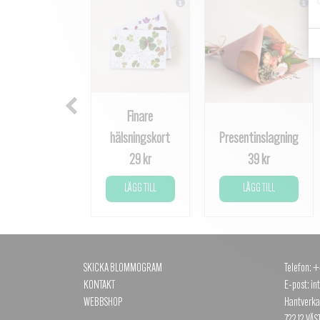
Finare
hälsningskort
Presentinslagning
29 kr
39 kr
LÄGG TILL
LÄGG TILL
SKICKA BLOMMOGRAM
Telefon: 
KONTAKT
E-post: in
WEBBSHOP
Hantverka