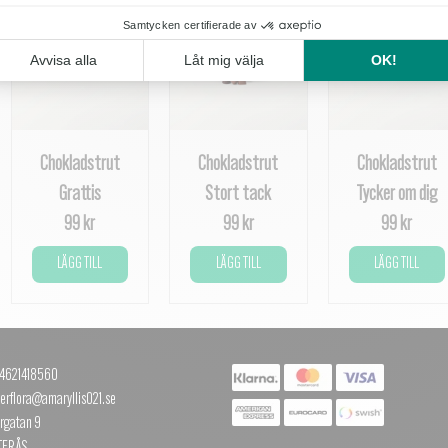
Chokladstrut
Chokladstrut
Chokladstrut
Grattis
Stort tack
Tycker om dig
99 kr
99 kr
99 kr
LÄGG TILL
LÄGG TILL
LÄGG TILL
+4621418560
terflora@amaryllis021.se
rgatan 9