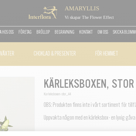
AMARYLLIS
Vi skapar The Flower Effect
 HOS OSS
FÖRETAG
BRÖLLOP
BEGRAVNING
KONTAKT
OM OSS
SKICKA BLOM
VÄXTER
CHOKLAD & PRESENTER
FÖR HEMMET
KÄRLEKSBOXEN, STOR
Karleksboxen-stor_44
OBS: Produkten finns inte i vårt sortiment för tillfä
Uppvakta någon med en kärleksbox- en lyxig gåva 