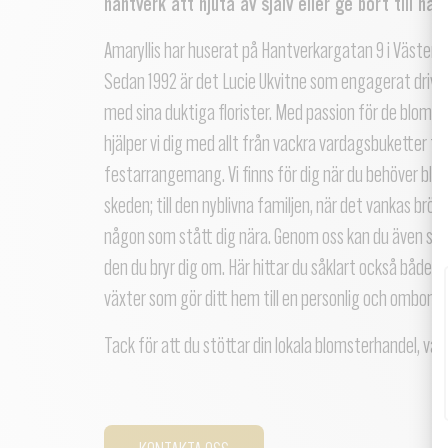
hantverk att njuta av själv eller ge bort till nå
Amaryllis har huserat på Hantverkargatan 9 i Västerå
Sedan 1992 är det Lucie Ukvitne som engagerat drive
med sina duktiga florister. Med passion för de blomst
hjälper vi dig med allt från vackra vardagsbuketter ti
festarrangemang. Vi finns för dig när du behöver blomm
skeden; till den nyblivna familjen, när det vankas bröll
någon som stått dig nära. Genom oss kan du även sk
den du bryr dig om. Här hittar du såklart också både
växter som gör ditt hem till en personlig och ombonad
Tack för att du stöttar din lokala blomsterhandel, va