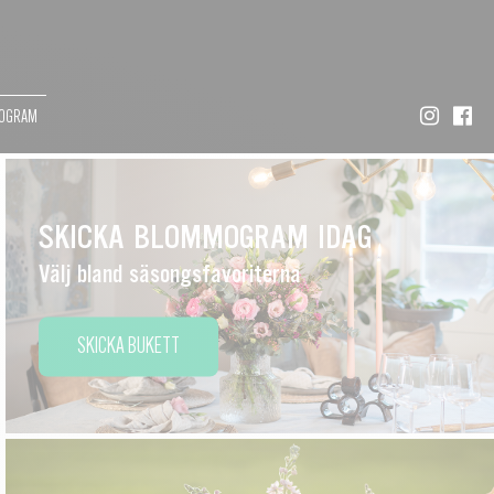
MOGRAM
SKICKA BLOMMOGRAM IDAG
Välj bland säsongsfavoriterna
SKICKA BUKETT