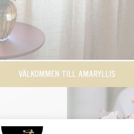
VÄLKOMMEN TILL AMARYLLIS
anke – floristiskt