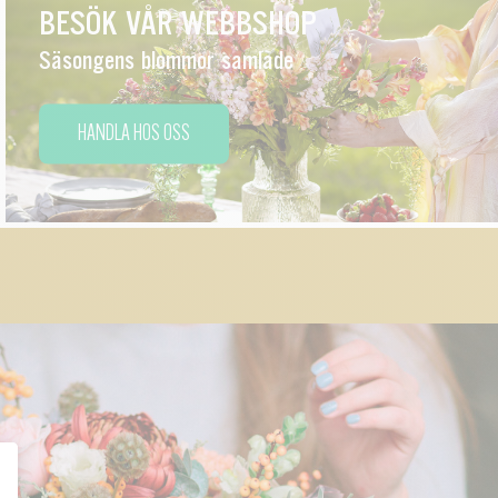
BESÖK VÅR WEBBSHOP
Säsongens blommor samlade
HANDLA HOS OSS