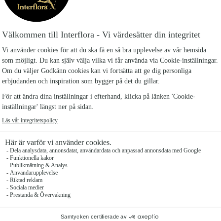
gon annan!
s de senaste 60 åren.
r butiken tillsammans
rande stunderna i livet
ll färgsprakande
or till livets alla
op eller när du mist
icka Blommogram till
 blommande och gröna
 oas.
rmt välkommen till oss!