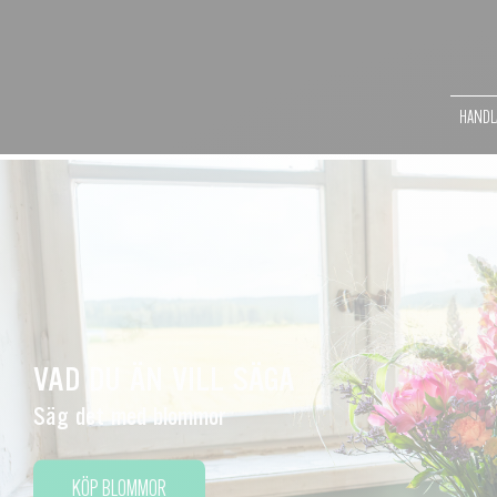
HANDLA
VAD DU ÄN VILL SÄGA
Säg det med blommor
KÖP BLOMMOR