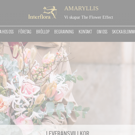
AMARYLLIS
Vi skapar The Flower Effect
 HOS OSS
FÖRETAG
BRÖLLOP
BEGRAVNING
KONTAKT
OM OSS
SKICKA BLOM
LEVERANSVILLKOR