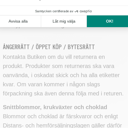
leverans. Detta då butik gör specialbeställningar
av blommor och annat material för att hantera
den typen av beställningar.
ÅNGERRÄTT / ÖPPET KÖP / BYTESRÄTT
Kontakta Butiken om du vill returnera en
produkt. Produkter som returneras ska vara
oanvända, i oskadat skick och ha alla etiketter
kvar. Om varan kommer i någon slags
förpackning ska även denna följa med i returen.
Snittblommor, krukväxter och choklad
Blommor och choklad är färskvaror och enligt
Distans- och hemförsäljningslagen gäller därför