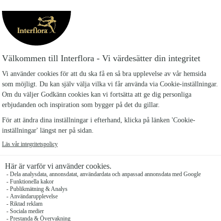
BEKRÄFTELSE
Du får med automatik en orderbekräftelse till din
e-post när du har slutfört din order. Skulle
uppgifterna inte stämma ber vi dig att dig
kontakta oss.
AVBOKNING BESTÄLLNINGAR
Större specialbeställningar med ett värde över 3
000 kronor måste avbeställas skriftligen senast
96 timmar innan planerad leverans. Om
beställningens värde överstiger 6 000 kronor
måste den avbeställas en vecka innan planerad