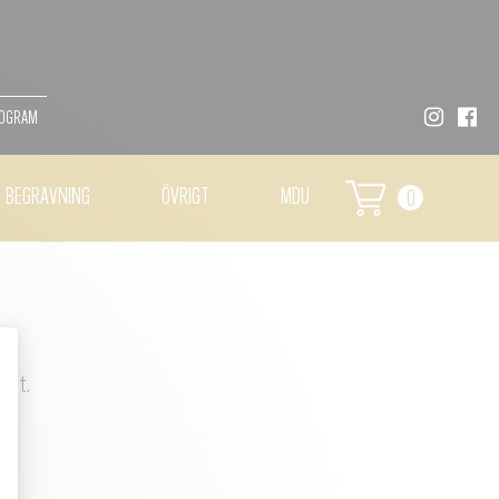
MOGRAM
BEGRAVNING
ÖVRIGT
MDU
0
llet.