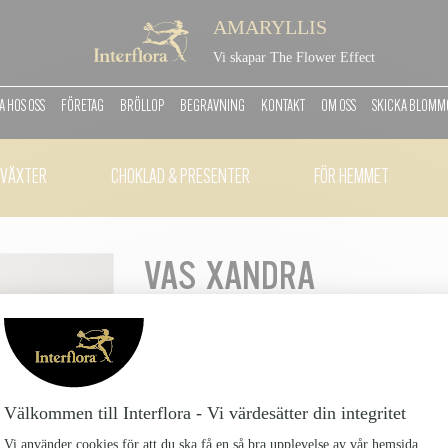
AMARYLLIS
Vi skapar The Flower Effect
 HOS OSS
FÖRETAG
BRÖLLOP
BEGRAVNING
KONTAKT
OM OSS
SKICKA BLOM
VÄXTER
CHOKLAD & PRESENTER
FÖR HEMMET
VAS XANDRA
Vas_6
OBS: Produkten finns inte i vårt sortiment för tillfä
Perfekt till långa snittblommor