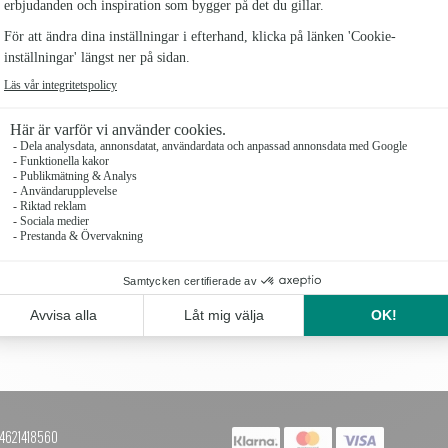
GELÉHJÄRTAN I ASK
TRYFFEL - HAVSSALT
99 kr
109 kr
+4621418560