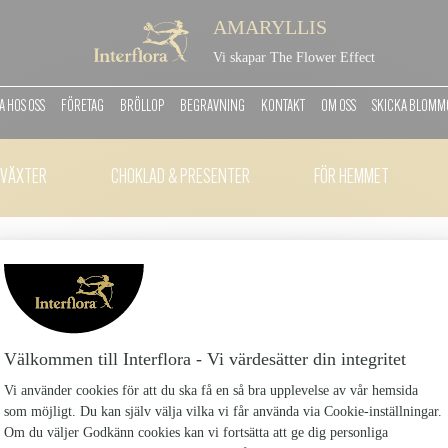
AMARYLLIS
Vi skapar The Flower Effect
 HOS OSS
FÖRETAG
BRÖLLOP
BEGRAVNING
KONTAKT
OM OSS
SKICKA BLOM
VÄXTER
CHOKLAD & PRESENTER
FÖR HEMMET