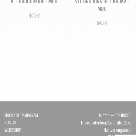
VIT BRUDORKIDÉ - MDU
VIT BRUDORKIDÉ I KRUKA -
MDU
400 kr
549 kr
SKICKA BLOMMOGRAM
Telefon: +4621418560
KONTAKT
E-post: interflora@amaryllis021.se
WEBBSHOP
Hantverkargatan 9