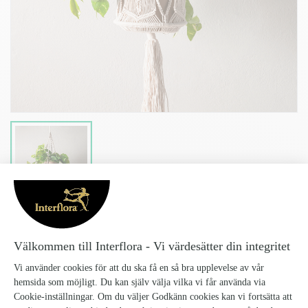
GULLRANKA
Gullranka_6
389 kr