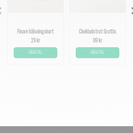
Finare hälsningskort
Chokladstrut Grattis
29 kr
99 kr
LÄGG TILL
LÄGG TILL