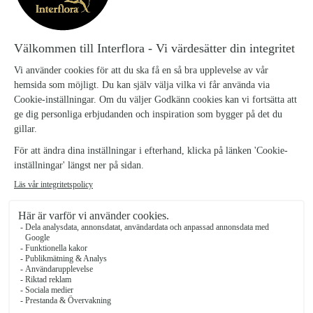
Bukettstorlekarna mellan och stor innehåller även ljuvliga rosor.
Vas ingår ej.
Omtanke, stor
747 kr
Omtanke, mellan
499 kr
Omtanke, liten
399 kr
Antal