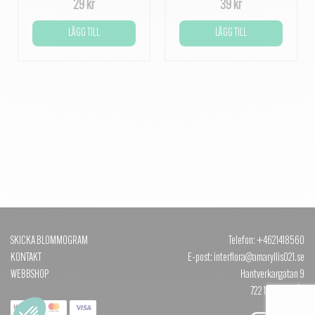
29 kr
39 kr
LÄGG TILL
LÄGG TILL
SKICKA BLOMMOGRAM
Telefon: +4621418560
KONTAKT
E-post: interflora@amaryllis021.se
WEBBSHOP
Hantverkargatan 9
722 12 VÄSTERÅS