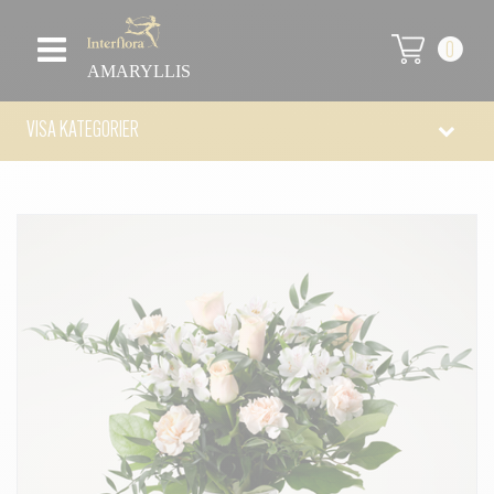
0
AMARYLLIS
VISA KATEGORIER