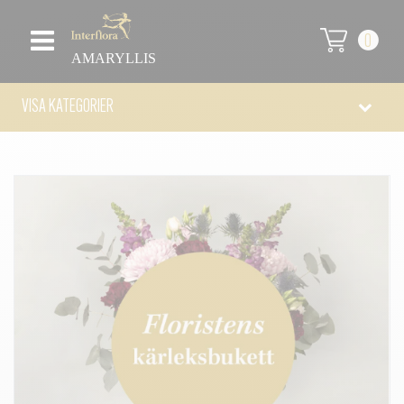
0
AMARYLLIS
VISA KATEGORIER