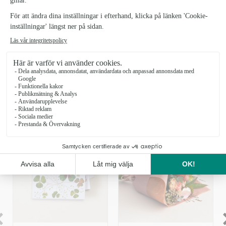
Floristens-val-karleksbuketten---stor_2
OBS: Produkten finns inte i vårt sortiment för tillfället.
Låt våra duktiga florister välja de vackraste blommorna till en
kärleksfull hälsning!
LÄGG TILL DET LILLA EXTRA