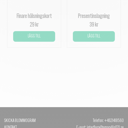
Finare hälsningskort
Presentinslagning
29 kr
39 kr
LÄGG TILL
LÄGG TILL
SKICKA BLOMMOGRAM
Telefon: +4621418560
KONTAKT
E-post: interflora@amaryllis021.se