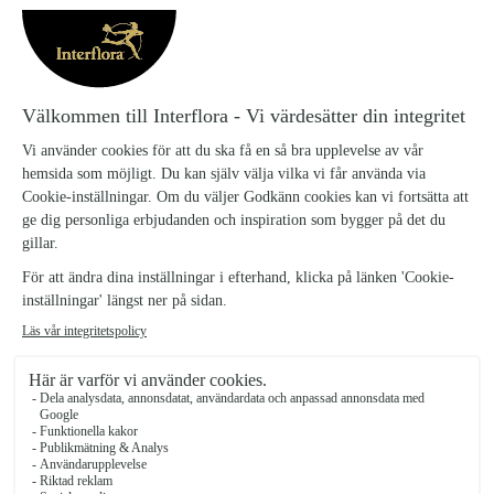
här luftiga dekorationen med vajande gräs.
STORLEK
Bredd: ca 50 cm / Höjd: ca 50 cm
Levereras med din hälsning på ett textat kort, men du kan få den på
ett passande band. Det lägger du till som tillval här nedan och vi
väljer färg som passar.
Om du närvarar på begravningen, kan du beställa handbuketter här
nedan som levereras till begravningsplatsen.
Beställ minst tre dagar innan begravningen eller kontakta gärna oss
i butiken så hjälper vi dig med rådgivning och beställning!