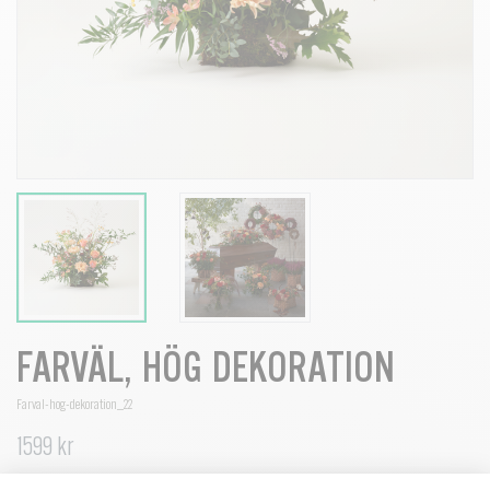
FARVÄL, HÖG DEKORATION
Farval-hog-dekoration_22
1599 kr
Ros, nypon, krysantemum och alstroemeria söker sig mot höjden i den