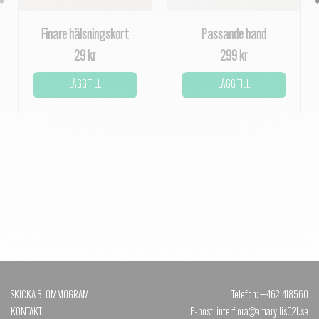
Finare hälsningskort
Passande band
29 kr
299 kr
LÄGG TILL
LÄGG TILL
SKICKA BLOMMOGRAM
Telefon: +4621418560
KONTAKT
E-post: interflora@amaryllis021.se