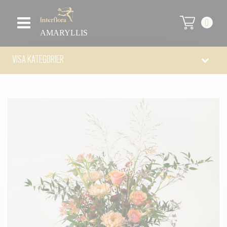
0
AMARYLLIS
VISA KATEGORIER