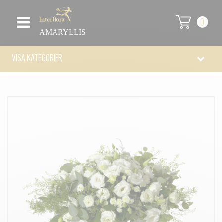
0
AMARYLLIS
VISA KATEGORIER