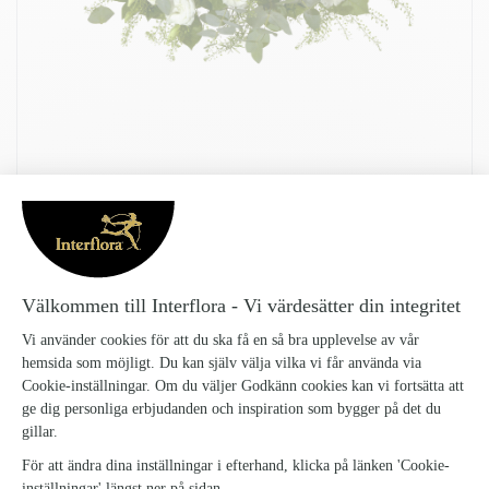
RUND BEGRAVNINGSDEKORATION
Rund-begravningsdekoration_2
1799 kr
Låg, rund begravningsdekoration i vita toner och blandat grönt.