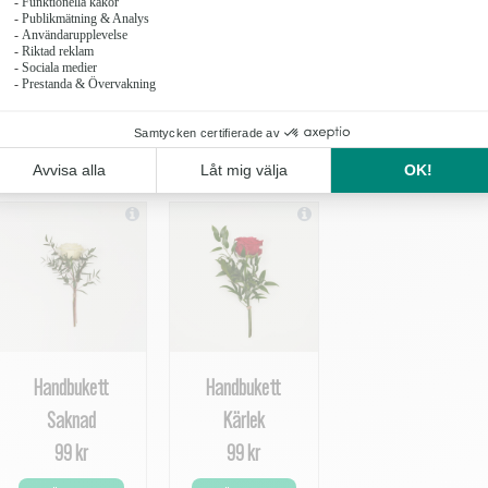
Handbukett
Handbukett
Saknad
Kärlek
99 kr
99 kr