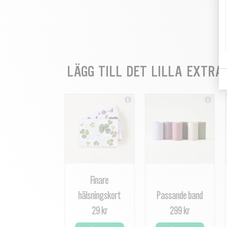
LÄGG TILL DET LILLA EXTRA
Finare
hälsningskort
Passande band
29 kr
299 kr