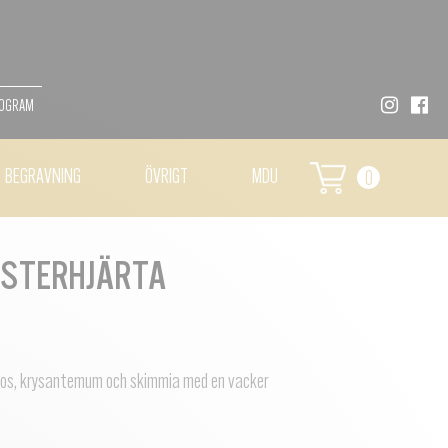
MOGRAM
BEGRAVNING
ÖVRIGT
MDU
0
STERHJÄRTA
stros, krysantemum och skimmia med en vacker