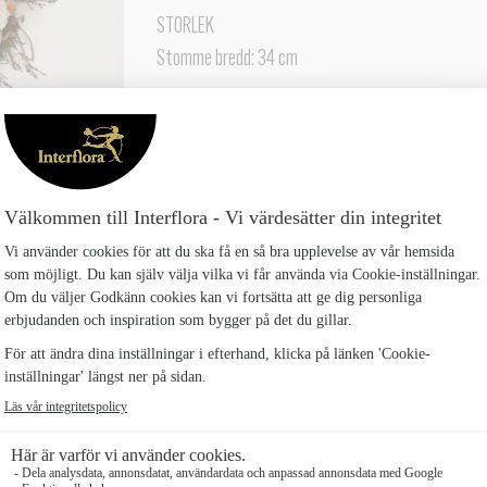
STORLEK
Stomme bredd: 34 cm
Levereras med din hälsning på ett textat kort, men
som tillval här nedan och vi väljer färg som passar.
Om du närvarar på begravningen, kan du beställa h
begravningsplatsen.
Beställ minst tre dagar innan begravningen eller k
rådgivning och beställning!
Antal