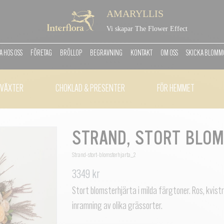
AMARYLLIS
Vi skapar The Flower Effect
 HOS OSS
FÖRETAG
BRÖLLOP
BEGRAVNING
KONTAKT
OM OSS
SKICKA BLOM
VÄXTER
CHOKLAD & PRESENTER
FÖR HEMMET
STRAND, STORT BLOM
Strand-stort-blomsterhjarta_2
3349 kr
Stort blomsterhjärta i milda färgtoner. Ros, kvi
inramning av olika grässorter.