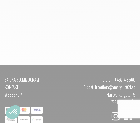
SKICKA BLOMMOGRAM
Telefon: +4621418560
KONTAKT
E-post: interflora@amaryllis021.se
WEBBSHOP
Hantverkargatan 9
722 12 VÄSTERÅS