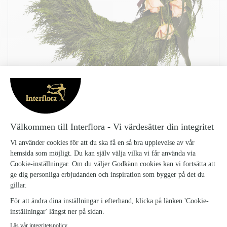
BEGRAVNINGSKRANS
Begravningskrans_4
2599 kr
Levereras med din hälsning på ett textat kort, men du kan få den på