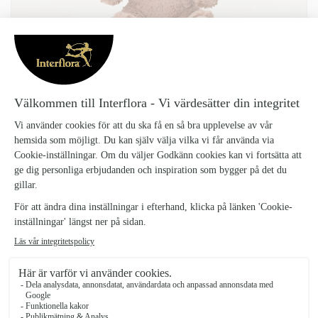
NALLE BOBO
Nalle-Bobo_1
99 kr
Varför inte skicka med våran gulliga nallebjörn Bobo - perfekt till nya