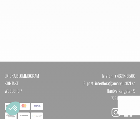
SKICKA BLOMMOGRAM
Telefon: +4621418560
KONTAKT
E-post: interflora@amaryllis021.se
WEBBSHOP
Hantverkargatan 9
722 12 VÄSTERÅS