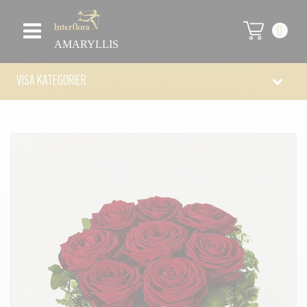
0
AMARYLLIS
VISA KATEGORIER