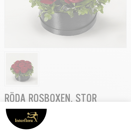
RÖDA ROSBOXEN, STOR
Roda-rosboxen-stor_31
Uppvakta någon med denna ljuvliga box- en lyxig gåva och present
som blir ett blickfång vart den än står. Boxen är en dekoration av