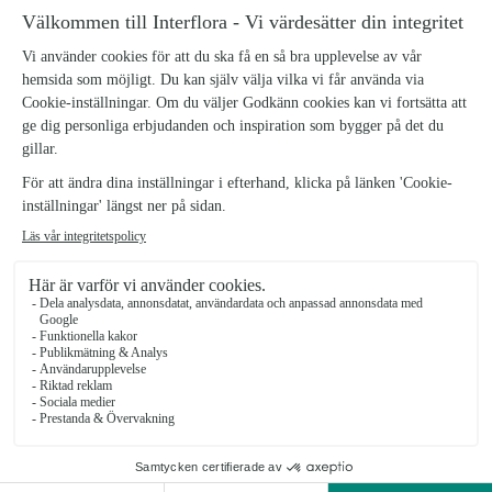
röda rosor och grönt.
Blommorna är dekorerade i stickmassa och dekorationen bör vattnas
vid behov.
Röda rosboxen, stor
769 kr
Röda rosboxen, liten
629 kr
Antal
KÖP