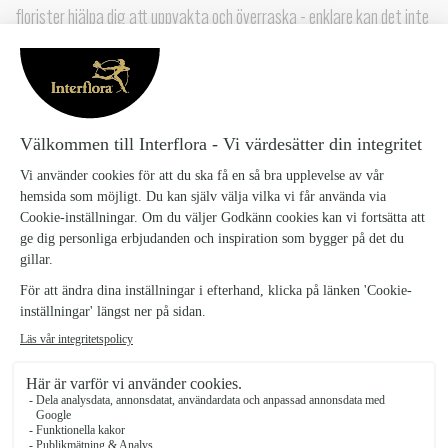
florister hjälpa dig att uppvakta och överraska - enklare kan det inte
bli!
Observera att alla bilder är exempel på buketter. Buketterna på
exempelbilderna har ett cirka pris på 400-600 kr.
Vill du ge bort en vas tillsammans med buketten? Vasen på bilden
ingår inte men andra vaser finns att köpa till längre ner på denna
sida.
Floristens rosbukett Liten
479 kr
Floristens rosbukett Mellan
599 kr