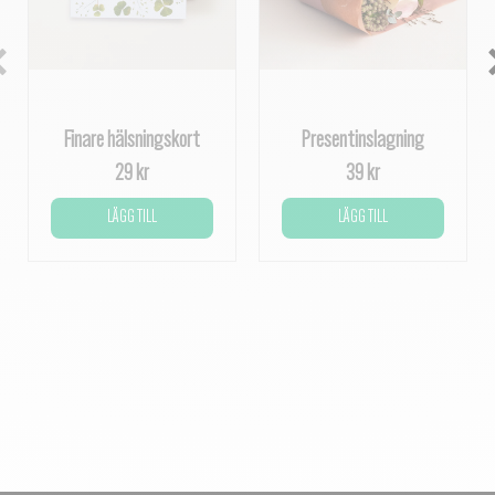
Finare hälsningskort
Presentinslagning
29 kr
39 kr
LÄGG TILL
LÄGG TILL