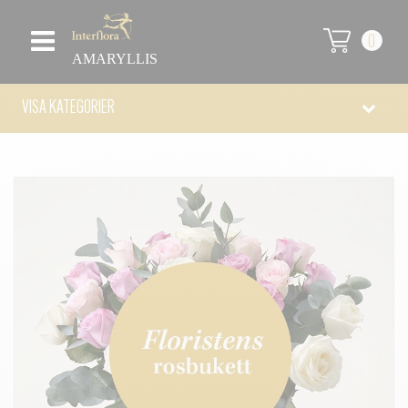
0
AMARYLLIS
VISA KATEGORIER