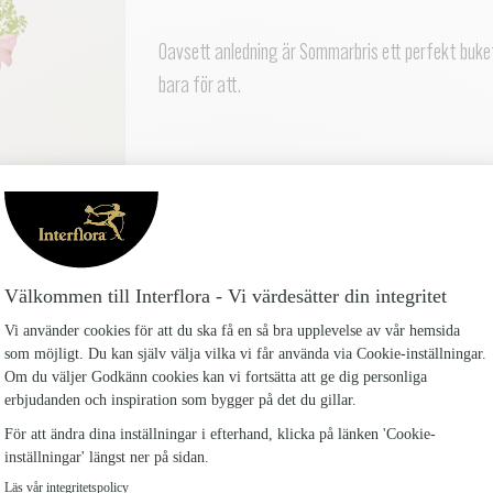
Oavsett anledning är Sommarbris ett perfekt bukett
bara för att.​
Alstroemerian levereras oftast knoppig men komme
Vasen på bilderna ingår inte med buketten men du k
Sommarbris liten
319 kr
Sommarbris mellan
449 kr