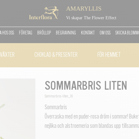
AMARYLLIS
Vi skapar The Flower Effect
 HOS OSS
FÖRETAG
BRÖLLOP
BEGRAVNING
KONTAKT
OM OSS
SKICKA BLOM
VÄXTER
CHOKLAD & PRESENTER
FÖR HEMMET
SOMMARBRIS LITEN
Sommarbris-liten_16
Sommarbris
Överraska med en puder-rosa dröm i sommar! Bukett
nejlika och alstroemeria som blandas upp tillsamma