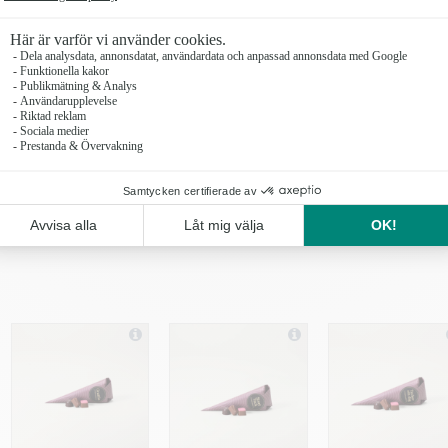
Sommarbris stor
619 kr
Antal