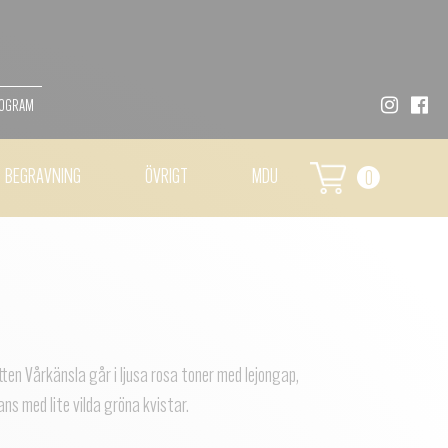
MOGRAM
BEGRAVNING
ÖVRIGT
MDU
0
en Vårkänsla går i ljusa rosa toner med lejongap,
ns med lite vilda gröna kvistar.