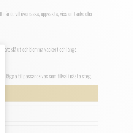
 när du vill överraska, uppvakta, visa omtanke eller
r att slå ut och blomma vackert och länge.
an lägga till passande vas som tillval i nästa steg.