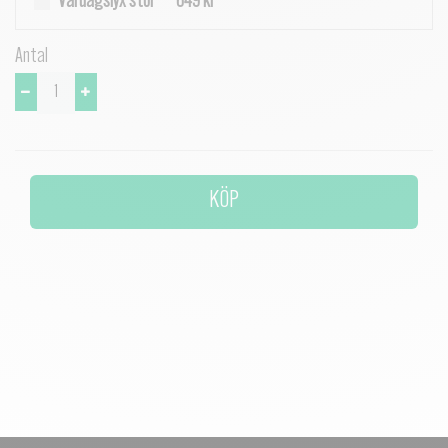
Vardagslyx stor
649 kr
Antal
KÖP