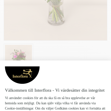
VARDAGSLYX LITEN
Vardagslyx-liten_5
Vardagslyx
“Vardagslyx” är en färgstark och härlig bukett med rosor, gerbera,