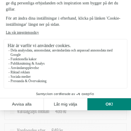
santini, nejlika, alstroemeria och limonium, vackert kompletterad med
thlapsi och pistage. Buketten går i rosa, ljusrosa, cerise och lila toner,
lyfta av friskt grönt för en levande och lyxig känsla. Perfekt när du
vill sätta guldkant på vardagen eller skicka en färgsprakande
hälsning som blombud.
SKU: 1203208-Vardagslyx_1
Vardagslyx liten
379 kr
Vardagslyx mellan
499 kr